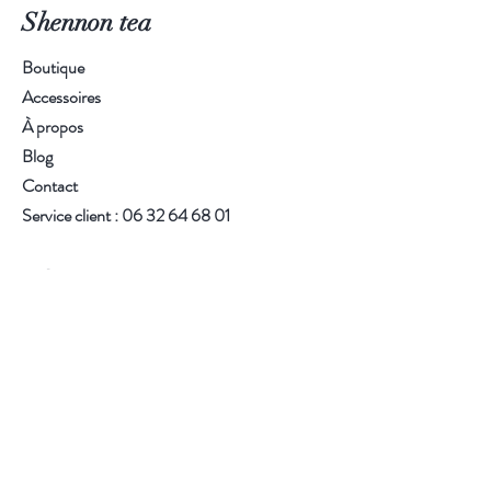
Shennon tea
Boutique
Accessoires
À propos
Blog
Contact
Service client :
06 32 64 68 01
Aide
FAQ
CGV
Livraison et retours
Modes de paiement
Mentions légales