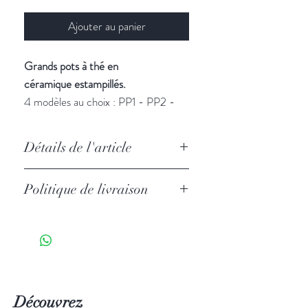
Ajouter au panier
Grands pots à thé en
céramique
estampillés.
4 modèles au choix : PP1 - PP2 -
PP3 - PP4
Détails de l'article
La poterie céladon (青瓷
qingci
) est
Politique de livraison
particulièrement réputée en Chine
grâce à Longquan, dans la province
chinoise du Zhejiang. Cette poterie
d'argile fait la réputation des artisans
potiers de la ville.
Découvrez